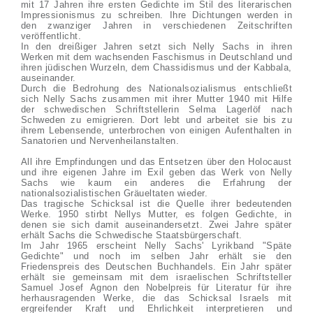
mit 17 Jahren ihre ersten Gedichte im Stil des literarischen
Impressionismus zu schreiben. Ihre Dichtungen werden in
den zwanziger Jahren in verschiedenen Zeitschriften
veröffentlicht.
In den dreißiger Jahren setzt sich Nelly Sachs in ihren
Werken mit dem wachsenden Faschismus in Deutschland und
ihren jüdischen Wurzeln, dem Chassidismus und der Kabbala,
auseinander.
Durch die Bedrohung des Nationalsozialismus entschließt
sich Nelly Sachs zusammen mit ihrer Mutter 1940 mit Hilfe
der schwedischen Schriftstellerin Selma Lagerlöf nach
Schweden zu emigrieren. Dort lebt und arbeitet sie bis zu
ihrem Lebensende, unterbrochen von einigen Aufenthalten in
Sanatorien und Nervenheilanstalten.
All ihre Empfindungen und das Entsetzen über den Holocaust
und ihre eigenen Jahre im Exil geben das Werk von Nelly
Sachs wie kaum ein anderes die Erfahrung der
nationalsozialistischen Gräueltaten wieder.
Das tragische Schicksal ist die Quelle ihrer bedeutenden
Werke. 1950 stirbt Nellys Mutter, es folgen Gedichte, in
denen sie sich damit auseinandersetzt. Zwei Jahre später
erhält Sachs die Schwedische Staatsbürgerschaft.
Im Jahr 1965 erscheint Nelly Sachs' Lyrikband "Späte
Gedichte" und noch im selben Jahr erhält sie den
Friedenspreis des Deutschen Buchhandels. Ein Jahr später
erhält sie gemeinsam mit dem israelischen Schriftsteller
Samuel Josef Agnon den Nobelpreis für Literatur für ihre
herhausragenden Werke, die das Schicksal Israels mit
ergreifender Kraft und Ehrlichkeit interpretieren und